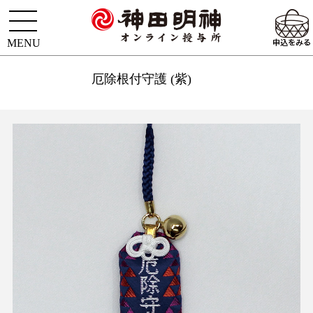
厄除根付守護 (紫)