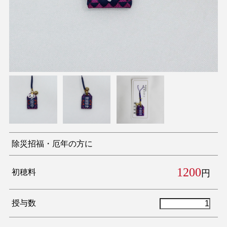
除災招福・厄年の方に
1200
初穂料
円
授与数